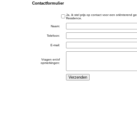
Contactformulier
Ja, ik stel prijs op contact voor een oriënterend
Residence.
Naam:
Telefoon:
E-mail:
Vragen en/of
opmerkingen: