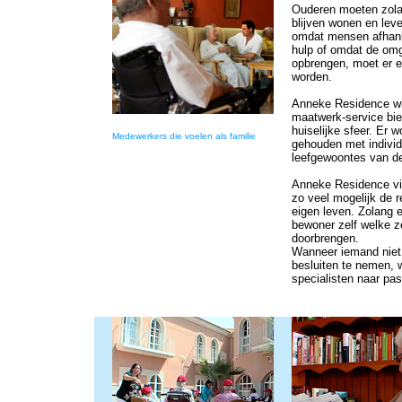
Ouderen moeten zola
blijven wonen en leve
omdat mensen afhank
hulp of omdat de omg
opbrengen, moet er 
worden.
Anneke Residence wil
maatwerk-service bi
huiselijke sfeer. Er 
Medewerkers die voelen als familie
gehouden met indivi
leefgewoontes van d
Anneke Residence vin
zo veel mogelijk de r
eigen leven. Zolang e
bewoner zelf welke zor
doorbrengen.
Wanneer iemand niet 
besluiten te nemen, w
specialisten naar pa