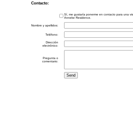
Contacto:
Sí, me gustaría ponerme en contacto para una vis
Anneke Residence.
Nombre y apellidos:
Teléfono:
Dirección
electrónico:
Pregunta o
comentario: