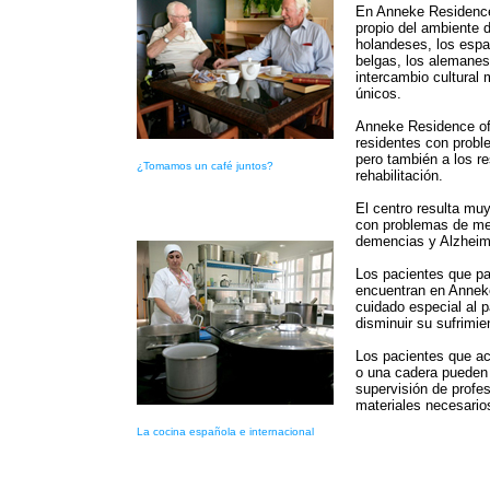
En Anneke Residence
propio del ambiente d
holandeses, los espa
belgas, los alemanes
intercambio cultural 
únicos.
Anneke Residence ofr
residentes con probl
pero también a los r
¿Tomamos un café juntos?
rehabilitación.
El centro resulta mu
con problemas de mem
demencias y Alzheim
Los pacientes que p
encuentran en Annek
cuidado especial al p
disminuir su sufrimie
Los pacientes que ac
o una cadera pueden 
supervisión de profe
materiales necesario
La cocina española e internacional